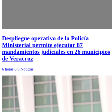
Despliegue operativo de la Policía
Ministerial permite ejecutar 87
mandamientos judiciales en 26 municipios
de Veracruz
6 horas
0
0
Noticias