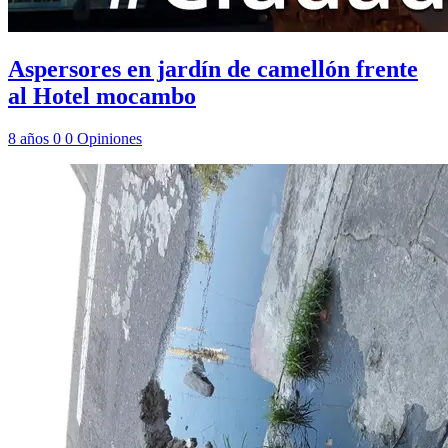
Aspersores en jardín de camellón frente
al Hotel mocambo
8 años
0
0
Opiniones