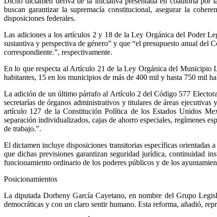
Dicho dictamen deriva de la iniciativa presentada en coautoría p
buscan garantizar la supremacía constitucional, asegurar la cohere
disposiciones federales.
Las adiciones a los artículos 2 y 18 de la Ley Orgánica del Poder Le
sustantiva y perspectiva de género” y que “el presupuesto anual del C
correspondiente.”, respectivamente.
En lo que respecta al Artículo 21 de la Ley Orgánica del Municipio 
habitantes, 15 en los municipios de más de 400 mil y hasta 750 mil ha
La adición de un último párrafo al Artículo 2 del Código 577 Electoral
secretarías de órganos administrativos y titulares de áreas ejecutiva
artículo 127 de la Constitución Política de los Estados Unidos Me
separación individualizados, cajas de ahorro especiales, regímenes espe
de trabajo.”.
El dictamen incluye disposiciones transitorias específicas orientadas 
que dichas previsiones garantizan seguridad jurídica, continuidad ins
funcionamiento ordinario de los poderes públicos y de los ayuntamient
Posicionamientos
La diputada Dorheny García Cayetano, en nombre del Grupo Legislat
democráticas y con un claro sentir humano. Esta reforma, añadió, rep