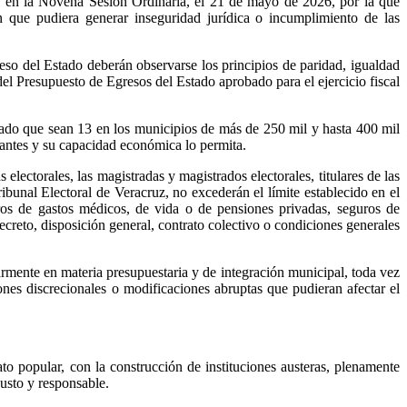
 en la Novena Sesión Ordinaria, el 21 de mayo de 2026, por la que
ón que pudiera generar inseguridad jurídica o incumplimiento de las
eso del Estado deberán observarse los principios de paridad, igualdad
el Presupuesto de Egresos del Estado aprobado para el ejercicio fiscal
nado que sean 13 en los municipios de más de 250 mil y hasta 400 mil
tantes y su capacidad económica lo permita.
lectorales, las magistradas y magistrados electorales, titulares de las
ibunal Electoral de Veracruz, no excederán el límite establecido en el
ros de gastos médicos, de vida o de pensiones privadas, seguros de
decreto, disposición general, contrato colectivo o condiciones generales
larmente en materia presupuestaria y de integración municipal, toda vez
iones discrecionales o modificaciones abruptas que pudieran afectar el
popular, con la construcción de instituciones austeras, plenamente
usto y responsable.