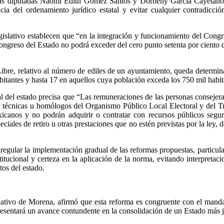
or las diputadas Naomi Edith Gómez Santos y Dorheny García Cayetano
ncia del ordenamiento jurídico estatal y evitar cualquier contradicci
gislativo establecen que “en la integración y funcionamiento del Congr
ongreso del Estado no podrá exceder del cero punto setenta por ciento d
Libre, relativo al número de ediles de un ayuntamiento, queda determi
bitantes y hasta 17 en aquellos cuya población exceda los 750 mil habi
 del estado precisa que “Las remuneraciones de las personas consejeras e
s y técnicas u homólogos del Organismo Público Local Electoral y del Tr
xicanos y no podrán adquirir o contratar con recursos públicos segu
ciales de retiro u otras prestaciones que no estén previstas por la ley, 
a regular la implementación gradual de las reformas propuestas, particu
titucional y certeza en la aplicación de la norma, evitando interpretac
os del estado.
ivo de Morena, afirmó que esta reforma es congruente con el mandato 
resentará un avance contundente en la consolidación de un Estado más j