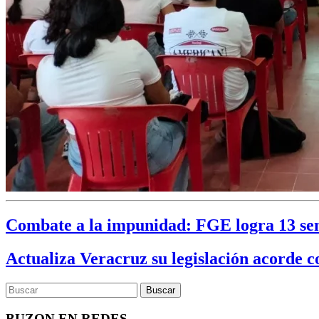
Combate a la impunidad: FGE logra 13 sent
Actualiza Veracruz su legislación acorde c
BUZON EN REDES