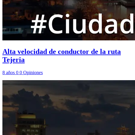
Alta velocidad de conductor de la ruta
Tejeria
8 años
0
0
Opiniones