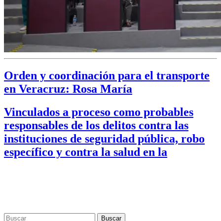
Orden y coordinación para el transporte
en Veracruz: Rosa María
Vinculados a proceso como probables
responsables de los delitos contra las
instituciones de seguridad pública, robo
específico y contra la salud en la