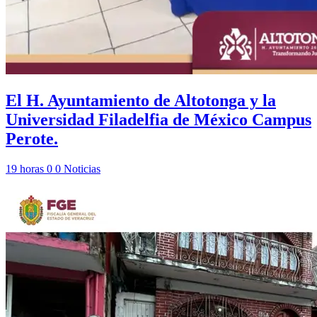
El H. Ayuntamiento de Altotonga y la
Universidad Filadelfia de México Campus
Perote.
19 horas
0
0
Noticias