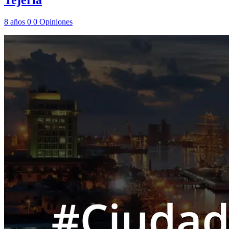
Tejeria
8 años
0
0
Opiniones