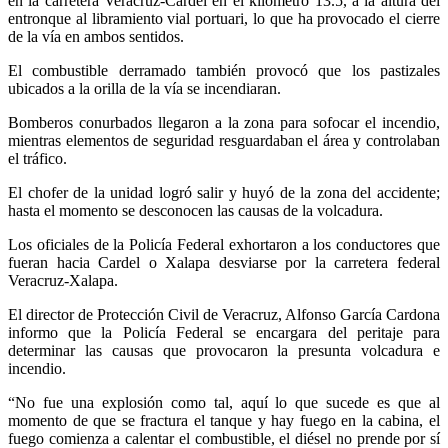
en la carretera Veracruz-Cardel en el kilómetro 13.5, a la altura del
entronque al libramiento vial portuari, lo que ha provocado el cierre
de la vía en ambos sentidos.
El combustible derramado también provocó que los pastizales
ubicados a la orilla de la vía se incendiaran.
Bomberos conurbados llegaron a la zona para sofocar el incendio,
mientras elementos de seguridad resguardaban el área y controlaban
el tráfico.
El chofer de la unidad logró salir y huyó de la zona del accidente;
hasta el momento se desconocen las causas de la volcadura.
Los oficiales de la Policía Federal exhortaron a los conductores que
fueran hacia Cardel o Xalapa desviarse por la carretera federal
Veracruz-Xalapa.
El director de Protección Civil de Veracruz, Alfonso García Cardona
informo que la Policía Federal se encargara del peritaje para
determinar las causas que provocaron la presunta volcadura e
incendio.
“No fue una explosión como tal, aquí lo que sucede es que al
momento de que se fractura el tanque y hay fuego en la cabina, el
fuego comienza a calentar el combustible, el diésel no prende por sí