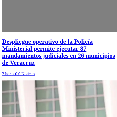
Despliegue operativo de la Policía
Ministerial permite ejecutar 87
mandamientos judiciales en 26 municipios
de Veracruz
2 horas
0
0
Noticias