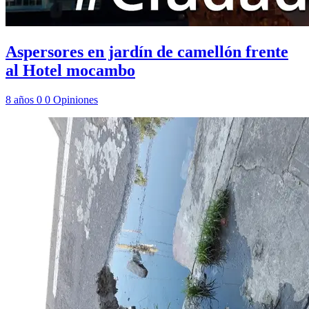
Aspersores en jardín de camellón frente
al Hotel mocambo
8 años
0
0
Opiniones