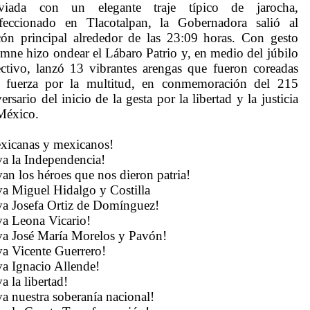
viada con un elegante traje típico de jarocha,
feccionado en Tlacotalpan, la Gobernadora salió al
cón principal alrededor de las 23:09 horas. Con gesto
emne hizo ondear el Lábaro Patrio y, en medio del júbilo
ectivo, lanzó 13 vibrantes arengas que fueron coreadas
 fuerza por la multitud, en conmemoración del 215
ersario del inicio de la gesta por la libertad y la justicia
México.
xicanas y mexicanos!
va la Independencia!
van los héroes que nos dieron patria!
va Miguel Hidalgo y Costilla
va Josefa Ortiz de Domínguez!
va Leona Vicario!
va José María Morelos y Pavón!
va Vicente Guerrero!
va Ignacio Allende!
a la libertad!
va nuestra soberanía nacional!