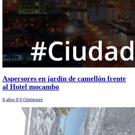
Aspersores en jardín de camellón frente
al Hotel mocambo
8 años
0
0
Opiniones