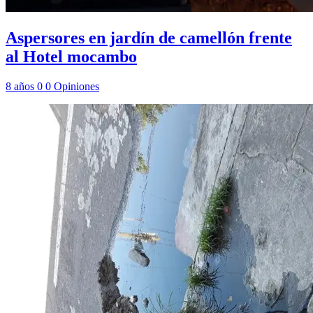
Aspersores en jardín de camellón frente
al Hotel mocambo
8 años
0
0
Opiniones