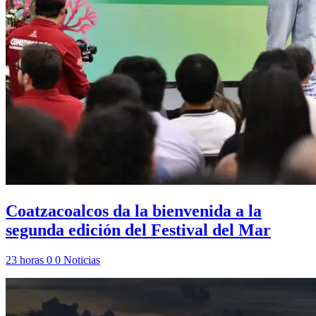
Coatzacoalcos da la bienvenida a la
segunda edición del Festival del Mar
23 horas
0
0
Noticias