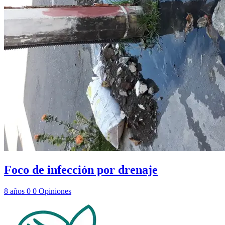
Foco de infección por drenaje
8 años
0
0
Opiniones