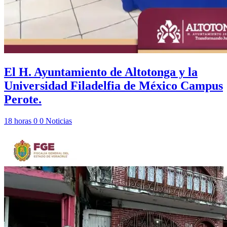
El H. Ayuntamiento de Altotonga y la
Universidad Filadelfia de México Campus
Perote.
18 horas
0
0
Noticias