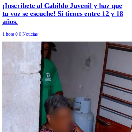
¡Inscríbete al Cabildo Juvenil y haz que
tu voz se escuche! Si tienes entre 12 y 18
años.
1 hora
0
0
Noticias