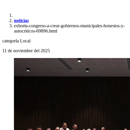
noticias
exhorta-congreso-a-crear-gobiernos-municipales-honestos-y-
autocriticos-69896.html
categoría
Local
11 de noviembre del 2025