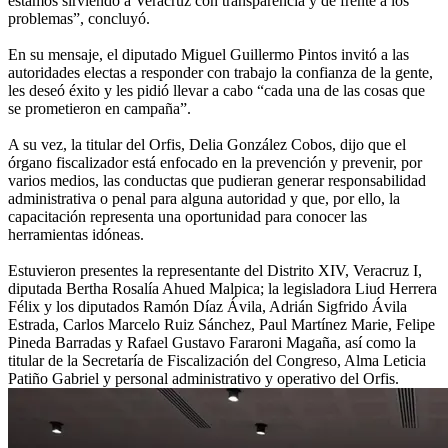
estamos sirviendo a Veracruz con transparencia y de frente a los
problemas”, concluyó.
En su mensaje, el diputado Miguel Guillermo Pintos invitó a las
autoridades electas a responder con trabajo la confianza de la gente,
les deseó éxito y les pidió llevar a cabo “cada una de las cosas que
se prometieron en campaña”.
A su vez, la titular del Orfis, Delia González Cobos, dijo que el
órgano fiscalizador está enfocado en la prevención y prevenir, por
varios medios, las conductas que pudieran generar responsabilidad
administrativa o penal para alguna autoridad y que, por ello, la
capacitación representa una oportunidad para conocer las
herramientas idóneas.
Estuvieron presentes la representante del Distrito XIV, Veracruz I,
diputada Bertha Rosalía Ahued Malpica; la legisladora Liud Herrera
Félix y los diputados Ramón Díaz Ávila, Adrián Sigfrido Ávila
Estrada, Carlos Marcelo Ruiz Sánchez, Paul Martínez Marie, Felipe
Pineda Barradas y Rafael Gustavo Fararoni Magaña, así como la
titular de la Secretaría de Fiscalización del Congreso, Alma Leticia
Patiño Gabriel y personal administrativo y operativo del Orfis.