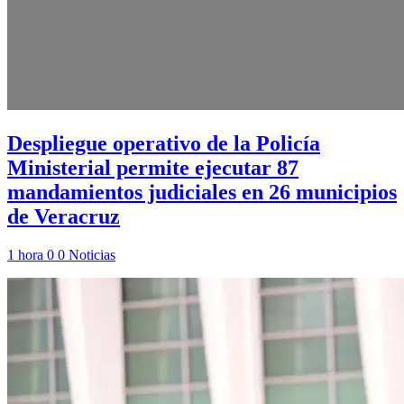
Despliegue operativo de la Policía
Ministerial permite ejecutar 87
mandamientos judiciales en 26 municipios
de Veracruz
1 hora
0
0
Noticias