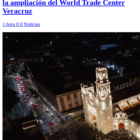
la ampliación del World Trade Center
Veracruz
1 hora
0
0
Noticias