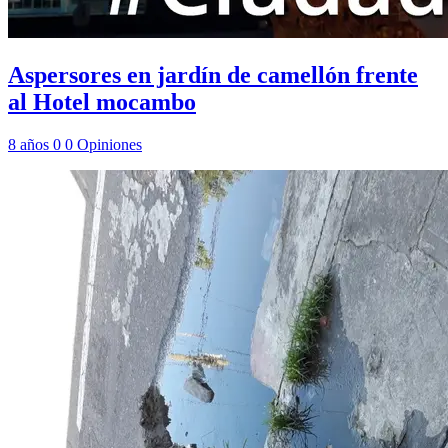
Aspersores en jardín de camellón frente
al Hotel mocambo
8 años
0
0
Opiniones