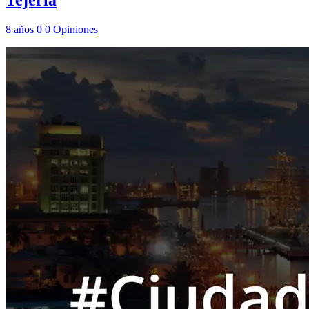
Tejeria
8 años
0
0
Opiniones